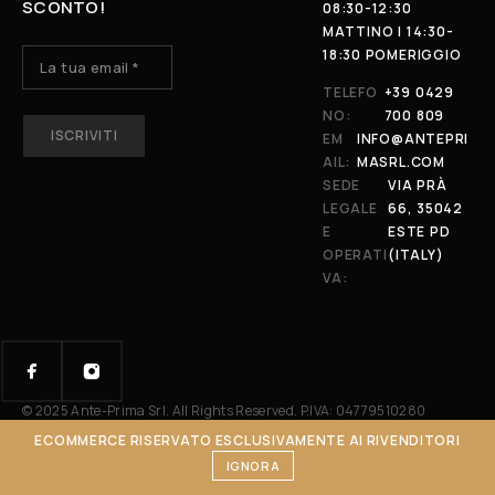
SCONTO!
08:30-12:30
MATTINO | 14:30-
18:30 POMERIGGIO
TELEFO
+39 0429
NO:
700 809
N
A
EM
INFO@ANTEPRI
M
AIL:
MASRL.COM
E
SEDE
VIA PRÀ
LEGALE
66, 35042
E
ESTE PD
OPERATI
(ITALY)
VA:
© 2025 Ante-Prima Srl. All Rights Reserved. P.IVA: 04779510280
ECOMMERCE RISERVATO ESCLUSIVAMENTE AI RIVENDITORI
IGNORA