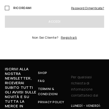
RICORDAMI
Password Dimenticata?
ACCEDI
Non Sei Cliente?
Registrati
ISCRIVI ALLA
SHOP
NOSTRA
Per qualsiasi
NEWSLETTER,
FAQ
RICEVERAI
richiesta di
SUBITO TUTTI
TERMINI &
informazione
GLI AVVISI SULLE
CONDIZIONI
contattateci dal
NOVITÀ E SU
TUTTA LA
PRIVACY POLICY
MERCE IN
LUNEDÌ - VENERDÌ: