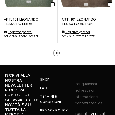
ART. 101 LEONARDO
ART. 101 LEONARDO
TESSUTO LIBRA
TESSUTO ASTON
Registrati
o
accedi
Registrati
o
accedi
per visualizzare i prezzi
per visualizzare i prezzi
ISCRIVI ALLA
SHOP
NOSTRA
Per qualsiasi
NEWSLETTER,
FAQ
RICEVERAI
richiesta di
SUBITO TUTTI
TERMINI &
informazione
GLI AVVISI SULLE
CONDIZIONI
contattateci dal
NOVITÀ E SU
TUTTA LA
PRIVACY POLICY
MERCE IN
LUNEDÌ - VENERDÌ: