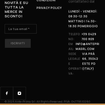
CONDIZIONI
contattateci dal
NOVITÀ E SU
TUTTA LA
PRIVACY POLICY
MERCE IN
LUNEDÌ - VENERDÌ:
SCONTO!
08:30-12:30
MATTINO | 14:30-
18:30 POMERIGGIO
TELEFO
+39 0429
NO:
700 809
N
A
EM
INFO@ANTEPRI
M
AIL:
MASRL.COM
E
SEDE
VIA PRÀ
LEGALE
66, 35042
E
ESTE PD
OPERATI
(ITALY)
VA:
© 2025 Ante-Prima Srl. All Rights Reserved. P.IVA: 04779510280