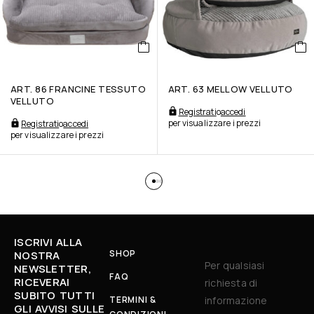
ART. 86 FRANCINE TESSUTO
ART. 63 MELLOW VELLUTO
VELLUTO
Registrati
o
accedi
per visualizzare i prezzi
Registrati
o
accedi
per visualizzare i prezzi
ISCRIVI ALLA
SHOP
NOSTRA
Per qualsiasi
NEWSLETTER,
FAQ
RICEVERAI
richiesta di
SUBITO TUTTI
TERMINI &
informazione
GLI AVVISI SULLE