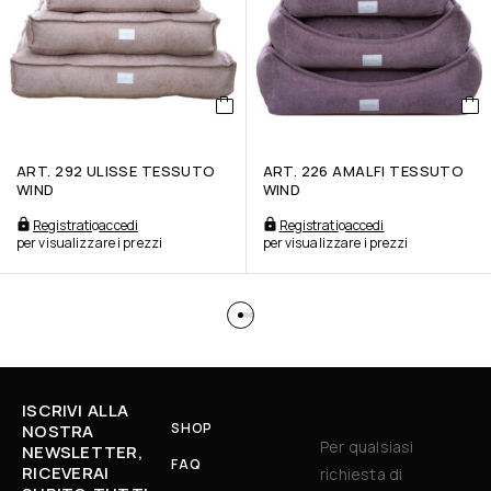
ART. 292 ULISSE TESSUTO
ART. 226 AMALFI TESSUTO
WIND
WIND
Registrati
o
accedi
Registrati
o
accedi
per visualizzare i prezzi
per visualizzare i prezzi
ISCRIVI ALLA
SHOP
NOSTRA
Per qualsiasi
NEWSLETTER,
FAQ
RICEVERAI
richiesta di