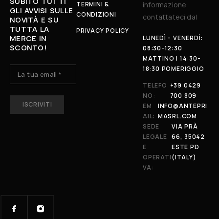
SUBITO TUTTI
TERMINI &
informazione
GLI AVVISI SULLE
CONDIZIONI
contattateci dal
NOVITÀ E SU
TUTTA LA
PRIVACY POLICY
MERCE IN
LUNEDÌ - VENERDÌ:
SCONTO!
08:30-12:30
MATTINO | 14:30-
18:30 POMERIGGIO
TELEFO
+39 0429
NO:
700 809
N
A
EM
INFO@ANTEPRI
M
AIL:
MASRL.COM
E
SEDE
VIA PRÀ
LEGALE
66, 35042
E
ESTE PD
OPERATI
(ITALY)
VA: