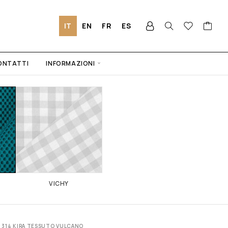
IT
EN
FR
ES
ONTATTI
INFORMAZIONI
VICHY
. 314 KIRA TESSUTO VULCANO