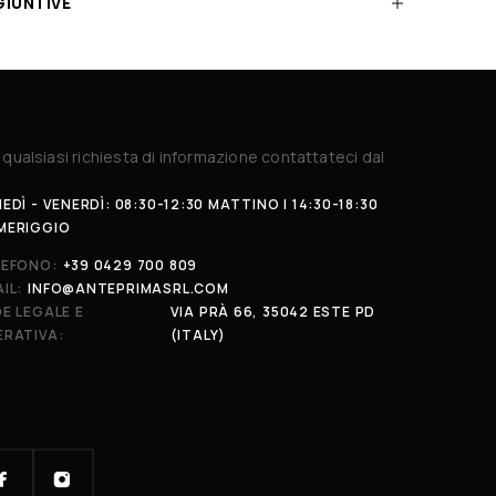
GIUNTIVE
 qualsiasi richiesta di informazione contattateci dal
EDÌ - VENERDÌ: 08:30-12:30 MATTINO | 14:30-18:30
MERIGGIO
LEFONO:
+39 0429 700 809
IL:
INFO@ANTEPRIMASRL.COM
E LEGALE E
VIA PRÀ 66, 35042 ESTE PD
ERATIVA:
(ITALY)