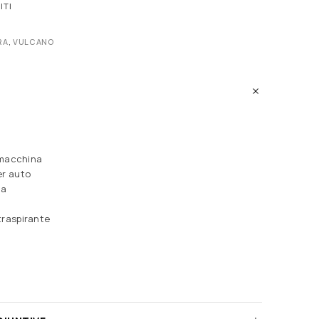
ITI
RA
,
VULCANO
a macchina
er auto
za
traspirante