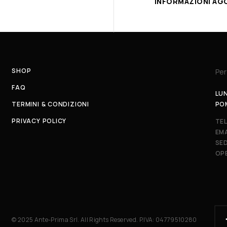
INFORMAZIONI AG
SHOP
Per
FAQ
LUN
TERMINI & CONDIZIONI
PO
PRIVACY POLICY
TE
EMA
SED
OP
© 2025 Ante-Prima Srl. All Rights Reserved. P.IVA: 04779510280